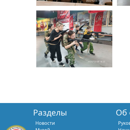
Разделы
Об 
Новости
Руко