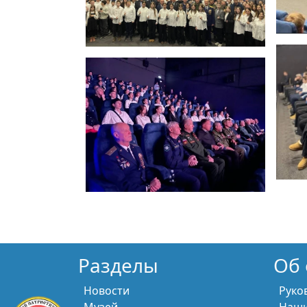
Разделы
Об 
Новости
Руко