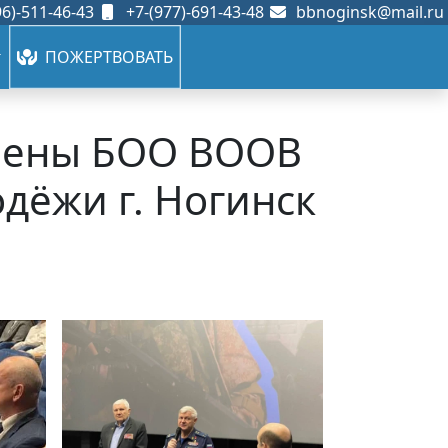
6)-511-46-43
+7-(977)-691-43-48
bbnoginsk@mail.ru
ПОЖЕРТВОВАТЬ
члены БОО ВООВ
дёжи г. Ногинск