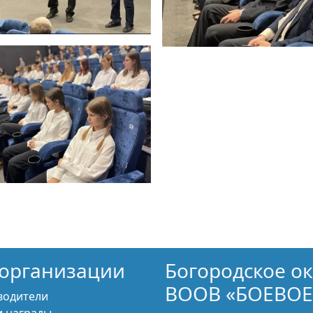
организации
Богородское о
ВООВ «БОЕВОЕ
водители