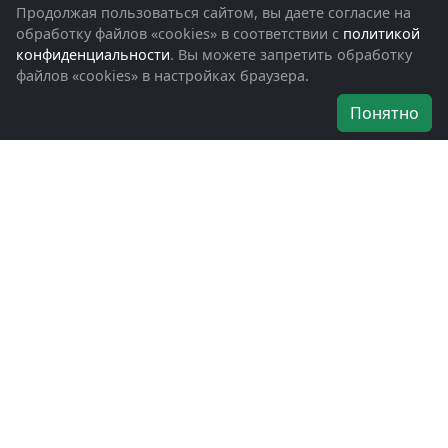
Фотоальбомы
Продолжая пользоваться сайтом, вы даете согласие на
Обращения граждан
обработку файлов «cookies» в соответствии с
политикой
Помощь участникам СВО и их семьям
конфиденциальности
. Вы можете запретить обработку
файлов «cookies» в настройках браузера.
Об организации
Понятно
Руководители
Наши награды
Устав
Программа
Вступить
Свяжитесь с нами
Богородское окружное отделение
ВООВ «БОЕВОЕ БРАТСТВО»
г. Ногинск, ул. Рабочая, д. 57
+7-(496)-511-46-43
+7-(977)-691-43-48
+7-(496)-511-35-94
bbnoginsk@mail.ru