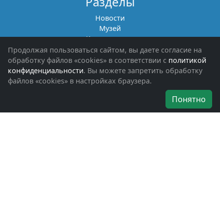
Разделы
Новости
Музей
Книги памяти
Фотоальбомы
Продолжая пользоваться сайтом, вы даете согласие на
Обращения граждан
обработку файлов «cookies» в соответствии с
политикой
Помощь участникам СВО и их семьям
конфиденциальности
. Вы можете запретить обработку
файлов «cookies» в настройках браузера.
Об организации
Понятно
Руководители
Наши награды
Устав
Программа
Вступить
Свяжитесь с нами
Богородское окружное отделение
ВООВ «БОЕВОЕ БРАТСТВО»
г. Ногинск, ул. Рабочая, д. 57
+7-(496)-511-46-43