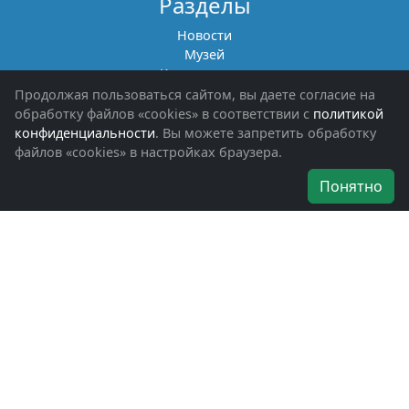
Разделы
Новости
Музей
Книги памяти
Фотоальбомы
Продолжая пользоваться сайтом, вы даете согласие на
Обращения граждан
обработку файлов «cookies» в соответствии с
политикой
Помощь участникам СВО и их семьям
конфиденциальности
. Вы можете запретить обработку
файлов «cookies» в настройках браузера.
Об организации
Понятно
Руководители
Наши награды
Устав
Программа
Вступить
Свяжитесь с нами
Богородское окружное отделение
ВООВ «БОЕВОЕ БРАТСТВО»
г. Ногинск, ул. Рабочая, д. 57
+7-(496)-511-46-43