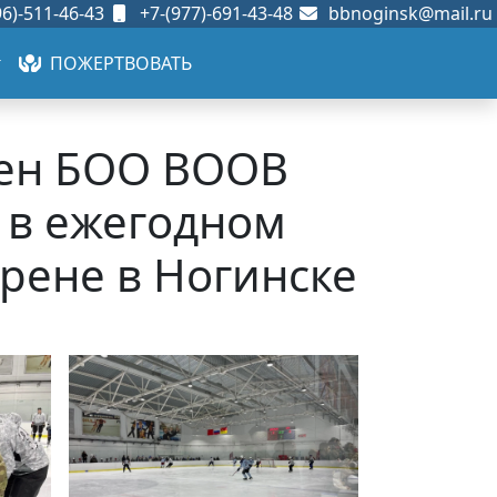
6)-511-46-43
+7-(977)-691-43-48
bbnoginsk@mail.ru
ПОЖЕРТВОВАТЬ
член БОО ВООВ
 в ежегодном
рене в Ногинске