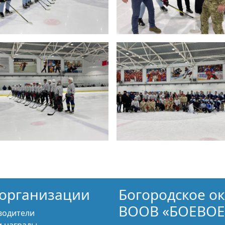
организации
Богородское о
ВООВ «БОЕВОЕ
водители