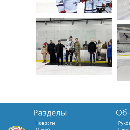
Разделы
Об 
Новости
Руко