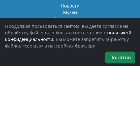
Новости
Музей
Книги памяти
Фотоальбомы
Продолжая пользоваться сайтом, вы даете согласие на
Обращения граждан
обработку файлов «cookies» в соответствии с
политикой
Помощь участникам СВО и их семьям
конфиденциальности
. Вы можете запретить обработку
файлов «cookies» в настройках браузера.
Об организации
Понятно
Руководители
Наши награды
Устав
Программа
Вступить
Свяжитесь с нами
Богородское окружное отделение
ВООВ «БОЕВОЕ БРАТСТВО»
г. Ногинск, ул. Рабочая, д. 57
+7-(496)-511-46-43
+7-(977)-691-43-48