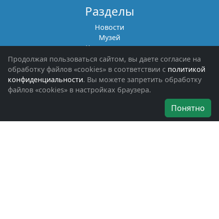
Разделы
Новости
Музей
Книги памяти
Фотоальбомы
Продолжая пользоваться сайтом, вы даете согласие на
Обращения граждан
обработку файлов «cookies» в соответствии с
политикой
Помощь участникам СВО и их семьям
конфиденциальности
. Вы можете запретить обработку
файлов «cookies» в настройках браузера.
Об организации
Понятно
Руководители
Наши награды
Устав
Программа
Вступить
Свяжитесь с нами
Богородское окружное отделение
ВООВ «БОЕВОЕ БРАТСТВО»
г. Ногинск, ул. Рабочая, д. 57