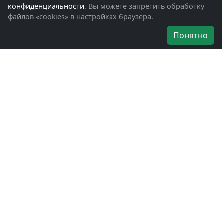
Помощь участникам СВО и их семьям
конфиденциальности
. Вы можете запретить обработку
файлов «cookies» в настройках браузера.
Об организации
Понятно
Руководители
Наши награды
Устав
Программа
Вступить
Свяжитесь с нами
Богородское окружное отделение
ВООВ «БОЕВОЕ БРАТСТВО»
г. Ногинск, ул. Рабочая, д. 57
+7-(496)-511-46-43
+7-(977)-691-43-48
+7-(496)-511-35-94
bbnoginsk@mail.ru
Политика конфиденциальности