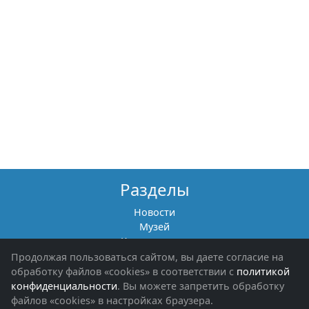
Разделы
Новости
Музей
Книги памяти
Фотоальбомы
Продолжая пользоваться сайтом, вы даете согласие на
Обращения граждан
обработку файлов «cookies» в соответствии с
политикой
Помощь участникам СВО и их семьям
конфиденциальности
. Вы можете запретить обработку
файлов «cookies» в настройках браузера.