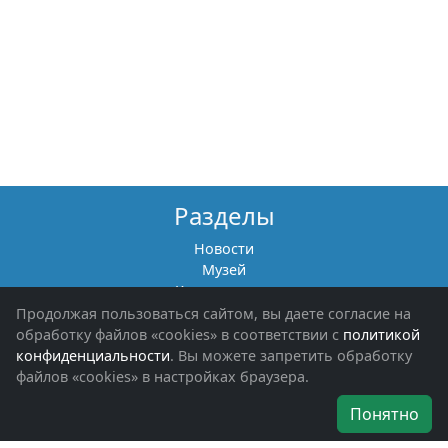
Разделы
Новости
Музей
Книги памяти
Фотоальбомы
Продолжая пользоваться сайтом, вы даете согласие на
Обращения граждан
обработку файлов «cookies» в соответствии с
политикой
Помощь участникам СВО и их семьям
конфиденциальности
. Вы можете запретить обработку
файлов «cookies» в настройках браузера.
Об организации
Понятно
Руководители
Наши награды