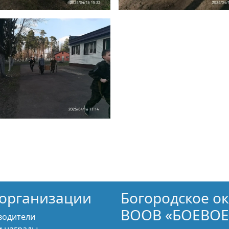
организации
Богородское о
ВООВ «БОЕВОЕ
водители