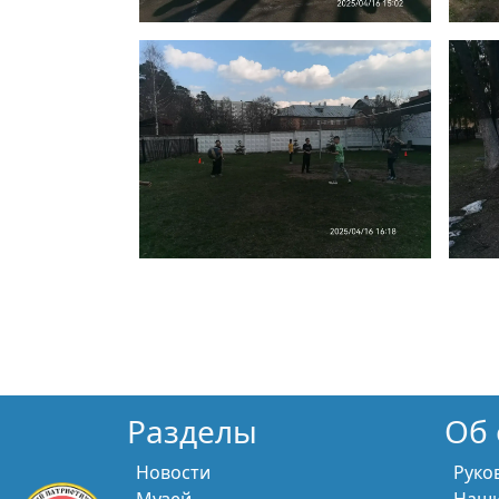
Разделы
Об 
Новости
Руко