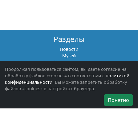
Разделы
Новости
Музей
Книги памяти
Фотоальбомы
Продолжая пользоваться сайтом, вы даете согласие на
Обращения граждан
обработку файлов «cookies» в соответствии с
политикой
Помощь участникам СВО и их семьям
конфиденциальности
. Вы можете запретить обработку
файлов «cookies» в настройках браузера.
Об организации
Понятно
Руководители
Наши награды
Устав
Программа
Вступить
Свяжитесь с нами