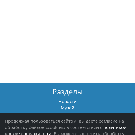
Разделы
Новости
Музей
Книги памяти
Фотоальбомы
Продолжая пользоваться сайтом, вы даете согласие на
Обращения граждан
обработку файлов «cookies» в соответствии с
политикой
Помощь участникам СВО и их семьям
конфиденциальности
. Вы можете запретить обработку