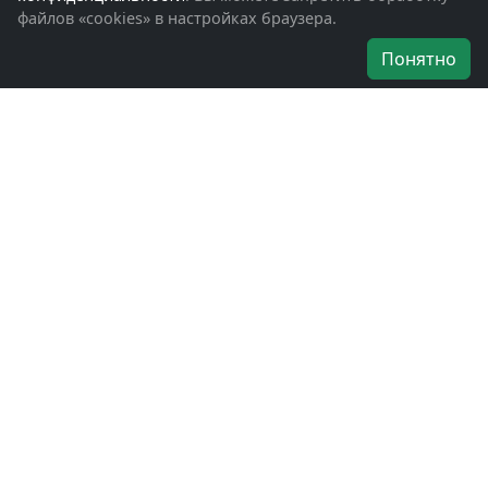
файлов «cookies» в настройках браузера.
Об организации
Понятно
Руководители
Наши награды
Устав
Программа
Вступить
Свяжитесь с нами
Богородское окружное отделение
ВООВ «БОЕВОЕ БРАТСТВО»
г. Ногинск, ул. Рабочая, д. 57
+7-(496)-511-46-43
+7-(977)-691-43-48
+7-(496)-511-35-94
bbnoginsk@mail.ru
Политика конфиденциальности
Войти в систему