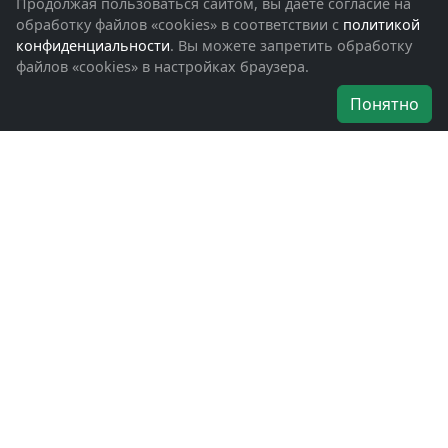
Фотоальбомы
Продолжая пользоваться сайтом, вы даете согласие на
Обращения граждан
обработку файлов «cookies» в соответствии с
политикой
Помощь участникам СВО и их семьям
конфиденциальности
. Вы можете запретить обработку
файлов «cookies» в настройках браузера.
Об организации
Понятно
Руководители
Наши награды
Устав
Программа
Вступить
Свяжитесь с нами
Богородское окружное отделение
ВООВ «БОЕВОЕ БРАТСТВО»
г. Ногинск, ул. Рабочая, д. 57
+7-(496)-511-46-43
+7-(977)-691-43-48
+7-(496)-511-35-94
bbnoginsk@mail.ru