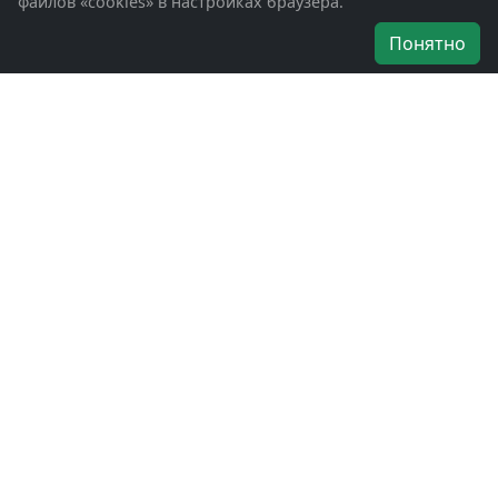
файлов «cookies» в настройках браузера.
Об организации
Понятно
Руководители
Наши награды
Устав
Программа
Вступить
Свяжитесь с нами
Богородское окружное отделение
ВООВ «БОЕВОЕ БРАТСТВО»
г. Ногинск, ул. Рабочая, д. 57
+7-(496)-511-46-43
+7-(977)-691-43-48
+7-(496)-511-35-94
bbnoginsk@mail.ru
Политика конфиденциальности
Войти в систему
БОО ВООВ «БОЕВОЕ БРАТСТВО» © 2019 - 2026