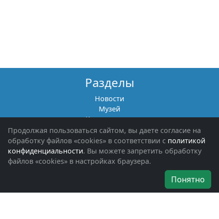
Разделы
Новости
Музей
Книги памяти
Фотоальбомы
Продолжая пользоваться сайтом, вы даете согласие на
Обращения граждан
обработку файлов «cookies» в соответствии с
политикой
Помощь участникам СВО и их семьям
конфиденциальности
. Вы можете запретить обработку
файлов «cookies» в настройках браузера.
Об организации
Понятно
Руководители
Наши награды
Устав
Программа