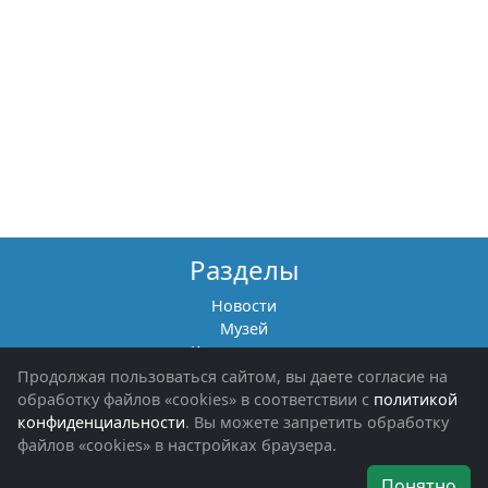
Разделы
Новости
Музей
Книги памяти
Фотоальбомы
Продолжая пользоваться сайтом, вы даете согласие на
Обращения граждан
обработку файлов «cookies» в соответствии с
политикой
Помощь участникам СВО и их семьям
конфиденциальности
. Вы можете запретить обработку
файлов «cookies» в настройках браузера.
Об организации
Понятно