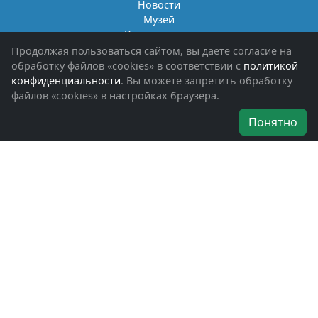
Новости
Музей
Книги памяти
Фотоальбомы
Продолжая пользоваться сайтом, вы даете согласие на
Обращения граждан
обработку файлов «cookies» в соответствии с
политикой
Помощь участникам СВО и их семьям
конфиденциальности
. Вы можете запретить обработку
файлов «cookies» в настройках браузера.
Об организации
Понятно
Руководители
Наши награды
Устав
Программа
Вступить
Свяжитесь с нами
Богородское окружное отделение
ВООВ «БОЕВОЕ БРАТСТВО»
г. Ногинск, ул. Рабочая, д. 57
+7-(496)-511-46-43
+7-(977)-691-43-48