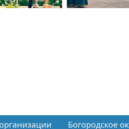
организации
Богородское о