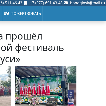
6)-511-46-43
+7-(977)-691-43-48
bbnoginsk@mail.ru
ПОЖЕРТВОВАТЬ
да прошёл
ой фестиваль
Руси»