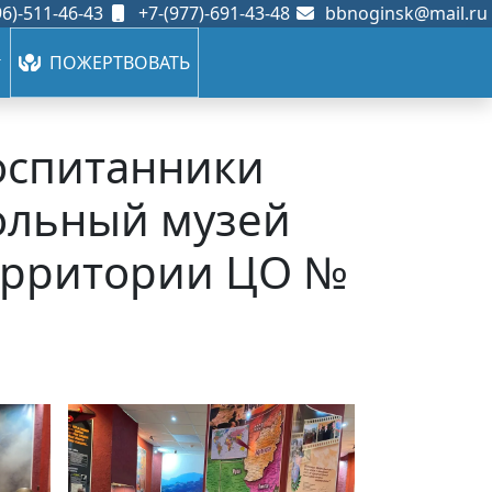
6)-511-46-43
+7-(977)-691-43-48
bbnoginsk@mail.ru
ПОЖЕРТВОВАТЬ
воспитанники
ольный музей
территории ЦО №