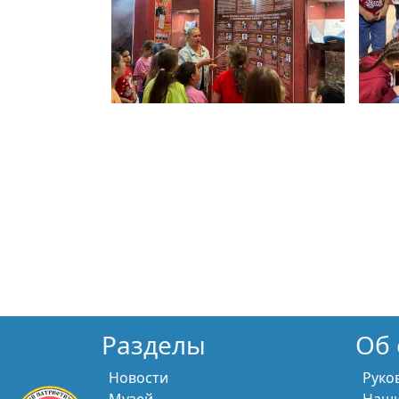
Разделы
Об 
Новости
Руко