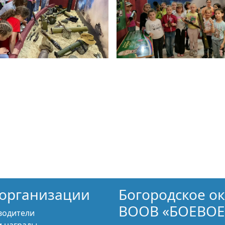
организации
Богородское о
ВООВ «БОЕВОЕ
водители