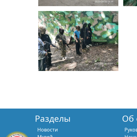
Разделы
Об 
Новости
Руко