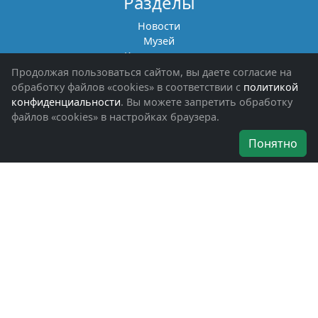
Разделы
Новости
Музей
Книги памяти
Фотоальбомы
Продолжая пользоваться сайтом, вы даете согласие на
Обращения граждан
обработку файлов «cookies» в соответствии с
политикой
Помощь участникам СВО и их семьям
конфиденциальности
. Вы можете запретить обработку
файлов «cookies» в настройках браузера.
Об организации
Понятно
Руководители
Наши награды
Устав
Программа
Вступить
Свяжитесь с нами
Богородское окружное отделение
ВООВ «БОЕВОЕ БРАТСТВО»
г. Ногинск, ул. Рабочая, д. 57
+7-(496)-511-46-43