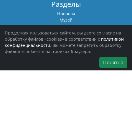
Разделы
Новости
Музей
Книги памяти
Фотоальбомы
Продолжая пользоваться сайтом, вы даете согласие на
Обращения граждан
обработку файлов «cookies» в соответствии с
политикой
Помощь участникам СВО и их семьям
конфиденциальности
. Вы можете запретить обработку
файлов «cookies» в настройках браузера.
Об организации
Понятно
Руководители
Наши награды
Устав
Программа
Вступить
Свяжитесь с нами
Богородское окружное отделение
ВООВ «БОЕВОЕ БРАТСТВО»
г. Ногинск, ул. Рабочая, д. 57