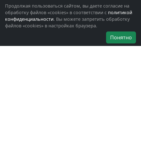
Фотоальбомы
Продолжая пользоваться сайтом, вы даете согласие на
Обращения граждан
обработку файлов «cookies» в соответствии с
политикой
Помощь участникам СВО и их семьям
конфиденциальности
. Вы можете запретить обработку
файлов «cookies» в настройках браузера.
Об организации
Понятно
Руководители
Наши награды
Устав
Программа
Вступить
Свяжитесь с нами
Богородское окружное отделение
ВООВ «БОЕВОЕ БРАТСТВО»
г. Ногинск, ул. Рабочая, д. 57
+7-(496)-511-46-43
+7-(977)-691-43-48
+7-(496)-511-35-94
bbnoginsk@mail.ru