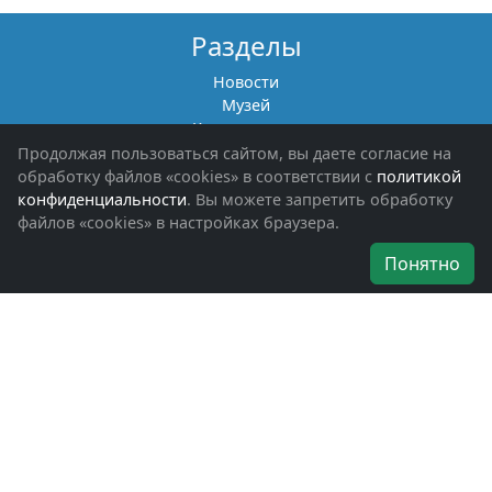
Разделы
Новости
Музей
Книги памяти
Фотоальбомы
Продолжая пользоваться сайтом, вы даете согласие на
Обращения граждан
обработку файлов «cookies» в соответствии с
политикой
Помощь участникам СВО и их семьям
конфиденциальности
. Вы можете запретить обработку
файлов «cookies» в настройках браузера.
Об организации
Понятно
Руководители
Наши награды
Устав
Программа
Вступить
Свяжитесь с нами
Богородское окружное отделение
ВООВ «БОЕВОЕ БРАТСТВО»