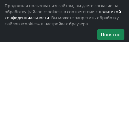
Фотоальбомы
Продолжая пользоваться сайтом, вы даете согласие на
Обращения граждан
обработку файлов «cookies» в соответствии с
политикой
Помощь участникам СВО и их семьям
конфиденциальности
. Вы можете запретить обработку
файлов «cookies» в настройках браузера.
Об организации
Понятно
Руководители
Наши награды
Устав
Программа
Вступить
Свяжитесь с нами
Богородское окружное отделение
ВООВ «БОЕВОЕ БРАТСТВО»
г. Ногинск, ул. Рабочая, д. 57
+7-(496)-511-46-43
+7-(977)-691-43-48
+7-(496)-511-35-94
bbnoginsk@mail.ru