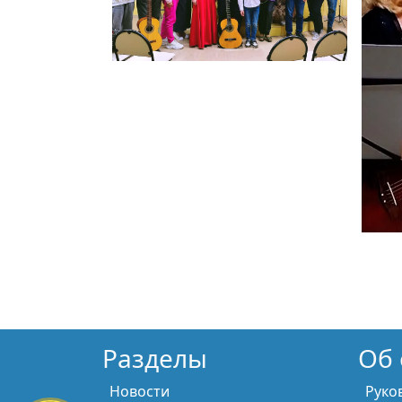
Разделы
Об 
Новости
Руко