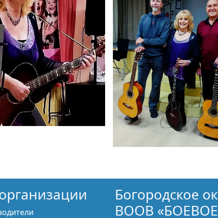
организации
Богородское о
ВООВ «БОЕВОЕ
водители