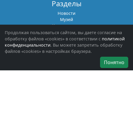
Разделы
Новости
Музей
Книги памяти
Фотоальбомы
Продолжая пользоваться сайтом, вы даете согласие на
Обращения граждан
обработку файлов «cookies» в соответствии с
политикой
Помощь участникам СВО и их семьям
конфиденциальности
. Вы можете запретить обработку
файлов «cookies» в настройках браузера.
Об организации
Понятно
Руководители
Наши награды
Устав
Программа
Вступить
Свяжитесь с нами
Богородское окружное отделение
ВООВ «БОЕВОЕ БРАТСТВО»
г. Ногинск, ул. Рабочая, д. 57