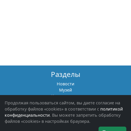
Разделы
Новости
Музей
Книги памяти
Фотоальбомы
Продолжая пользоваться сайтом, вы даете согласие на
Обращения граждан
обработку файлов «cookies» в соответствии с
политикой
Помощь участникам СВО и их семьям
конфиденциальности
. Вы можете запретить обработку
файлов «cookies» в настройках браузера.
Об организации