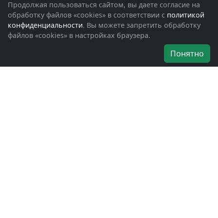
Фотоальбомы
Продолжая пользоваться сайтом, вы даете согласие на
Обращения граждан
обработку файлов «cookies» в соответствии с
политикой
Помощь участникам СВО и их семьям
конфиденциальности
. Вы можете запретить обработку
файлов «cookies» в настройках браузера.
Об организации
Понятно
Руководители
Наши награды
Устав
Программа
Вступить
Свяжитесь с нами
Богородское окружное отделение
ВООВ «БОЕВОЕ БРАТСТВО»
г. Ногинск, ул. Рабочая, д. 57
+7-(496)-511-46-43
+7-(977)-691-43-48
+7-(496)-511-35-94
bbnoginsk@mail.ru