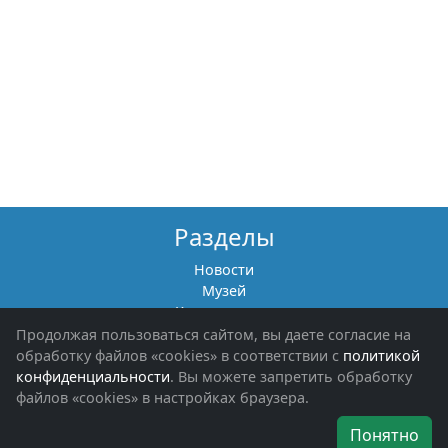
Разделы
Новости
Музей
Книги памяти
Фотоальбомы
Продолжая пользоваться сайтом, вы даете согласие на
Обращения граждан
обработку файлов «cookies» в соответствии с
политикой
Помощь участникам СВО и их семьям
конфиденциальности
. Вы можете запретить обработку
файлов «cookies» в настройках браузера.
Об организации
Понятно
Руководители