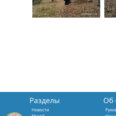
Разделы
Об 
Новости
Руко