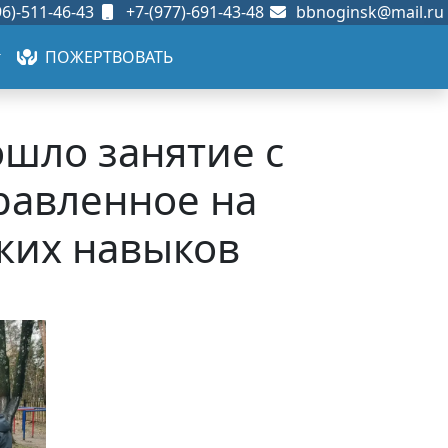
6)-511-46-43
+7-(977)-691-43-48
bbnoginsk@mail.ru
ПОЖЕРТВОВАТЬ
ошло занятие с
равленное на
ких навыков