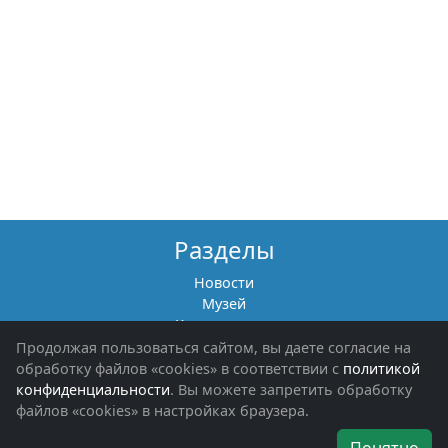
Разделы
Новости
Музей
Книги памяти
Фотоальбомы
Продолжая пользоваться сайтом, вы даете согласие на
Обращения граждан
обработку файлов «cookies» в соответствии с
политикой
Помощь участникам СВО и их семьям
конфиденциальности
. Вы можете запретить обработку
файлов «cookies» в настройках браузера.
Об организации