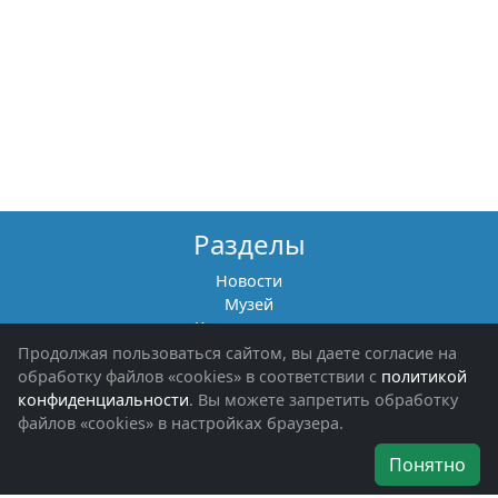
Разделы
Новости
Музей
Книги памяти
Фотоальбомы
Продолжая пользоваться сайтом, вы даете согласие на
Обращения граждан
обработку файлов «cookies» в соответствии с
политикой
Помощь участникам СВО и их семьям
конфиденциальности
. Вы можете запретить обработку
файлов «cookies» в настройках браузера.
Об организации
Понятно
Руководители