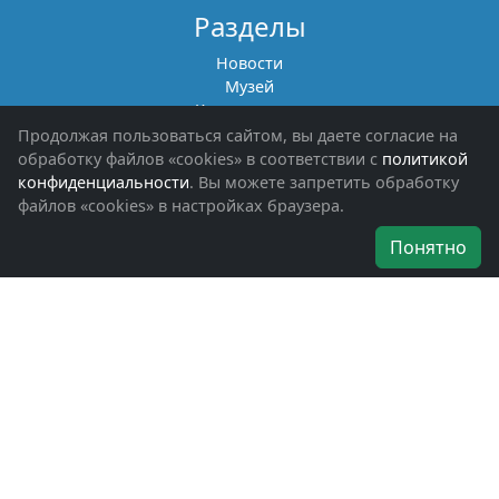
Разделы
Новости
Музей
Книги памяти
Фотоальбомы
Продолжая пользоваться сайтом, вы даете согласие на
Обращения граждан
обработку файлов «cookies» в соответствии с
политикой
Помощь участникам СВО и их семьям
конфиденциальности
. Вы можете запретить обработку
файлов «cookies» в настройках браузера.
Об организации
Понятно
Руководители
Наши награды
Устав
Программа
Вступить
Свяжитесь с нами
Богородское окружное отделение
ВООВ «БОЕВОЕ БРАТСТВО»
г. Ногинск, ул. Рабочая, д. 57