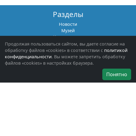
Разделы
Новости
Музей
Книги памяти
Фотоальбомы
Продолжая пользоваться сайтом, вы даете согласие на
Обращения граждан
обработку файлов «cookies» в соответствии с
политикой
Помощь участникам СВО и их семьям
конфиденциальности
. Вы можете запретить обработку
файлов «cookies» в настройках браузера.
Об организации
Понятно
Руководители
Наши награды
Устав
Программа
Вступить
Свяжитесь с нами
Богородское окружное отделение
ВООВ «БОЕВОЕ БРАТСТВО»