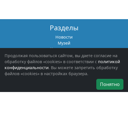
Разделы
Новости
Музей
Книги памяти
Фотоальбомы
Продолжая пользоваться сайтом, вы даете согласие на
Обращения граждан
обработку файлов «cookies» в соответствии с
политикой
Помощь участникам СВО и их семьям
конфиденциальности
. Вы можете запретить обработку
файлов «cookies» в настройках браузера.
Об организации
Понятно
Руководители
Наши награды
Устав
Программа
Вступить
Свяжитесь с нами