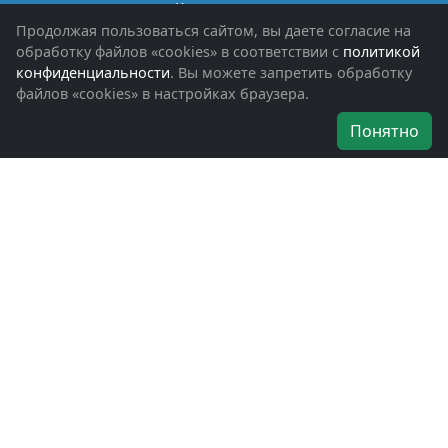
Книги памяти
Фотоальбомы
Продолжая пользоваться сайтом, вы даете согласие на
Обращения граждан
обработку файлов «cookies» в соответствии с
политикой
Помощь участникам СВО и их семьям
конфиденциальности
. Вы можете запретить обработку
файлов «cookies» в настройках браузера.
Об организации
Понятно
Руководители
Наши награды
Устав
Программа
Вступить
Свяжитесь с нами
Богородское окружное отделение
ВООВ «БОЕВОЕ БРАТСТВО»
г. Ногинск, ул. Рабочая, д. 57
+7-(496)-511-46-43
+7-(977)-691-43-48
+7-(496)-511-35-94
bbnoginsk@mail.ru