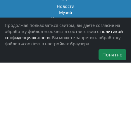
Новости
Музей
Книги памяти
Фотоальбомы
Продолжая пользоваться сайтом, вы даете согласие на
Обращения граждан
обработку файлов «cookies» в соответствии с
политикой
Помощь участникам СВО и их семьям
конфиденциальности
. Вы можете запретить обработку
файлов «cookies» в настройках браузера.
Об организации
Понятно
Руководители
Наши награды
Устав
Программа
Вступить
Свяжитесь с нами
Богородское окружное отделение
ВООВ «БОЕВОЕ БРАТСТВО»
г. Ногинск, ул. Рабочая, д. 57
+7-(496)-511-46-43
+7-(977)-691-43-48