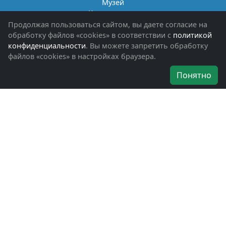
Музей
Книги памяти
Фотоальбомы
Продолжая пользоваться сайтом, вы даете согласие на
Обращения граждан
обработку файлов «cookies» в соответствии с
политикой
Помощь участникам СВО и их семьям
конфиденциальности
. Вы можете запретить обработку
файлов «cookies» в настройках браузера.
Об организации
Понятно
Руководители
Наши награды
Устав
Программа
Вступить
Свяжитесь с нами
Богородское окружное отделение
ВООВ «БОЕВОЕ БРАТСТВО»
г. Ногинск, ул. Рабочая, д. 57
+7-(496)-511-46-43
+7-(977)-691-43-48
+7-(496)-511-35-94