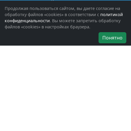
Книги памяти
Фотоальбомы
Продолжая пользоваться сайтом, вы даете согласие на
Обращения граждан
обработку файлов «cookies» в соответствии с
политикой
Помощь участникам СВО и их семьям
конфиденциальности
. Вы можете запретить обработку
файлов «cookies» в настройках браузера.
Об организации
Понятно
Руководители
Наши награды
Устав
Программа
Вступить
Свяжитесь с нами
Богородское окружное отделение
ВООВ «БОЕВОЕ БРАТСТВО»
г. Ногинск, ул. Рабочая, д. 57
+7-(496)-511-46-43
+7-(977)-691-43-48
+7-(496)-511-35-94
bbnoginsk@mail.ru