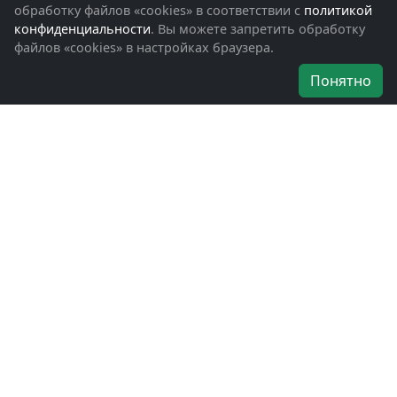
Обращения граждан
обработку файлов «cookies» в соответствии с
политикой
Помощь участникам СВО и их семьям
конфиденциальности
. Вы можете запретить обработку
файлов «cookies» в настройках браузера.
Об организации
Понятно
Руководители
Наши награды
Устав
Программа
Вступить
Свяжитесь с нами
Богородское окружное отделение
ВООВ «БОЕВОЕ БРАТСТВО»
г. Ногинск, ул. Рабочая, д. 57
+7-(496)-511-46-43
+7-(977)-691-43-48
+7-(496)-511-35-94
bbnoginsk@mail.ru