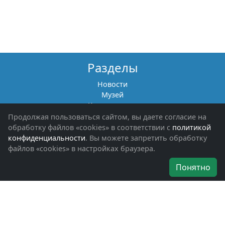
Разделы
Новости
Музей
Книги памяти
Фотоальбомы
Продолжая пользоваться сайтом, вы даете согласие на
Обращения граждан
обработку файлов «cookies» в соответствии с
политикой
Помощь участникам СВО и их семьям
конфиденциальности
. Вы можете запретить обработку
файлов «cookies» в настройках браузера.
Об организации
Понятно
Руководители
Наши награды
Устав
Программа
Вступить