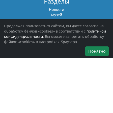
Разделы
Новости
Музей
Книги памяти
Фотоальбомы
Продолжая пользоваться сайтом, вы даете согласие на
Обращения граждан
обработку файлов «cookies» в соответствии с
политикой
Помощь участникам СВО и их семьям
конфиденциальности
. Вы можете запретить обработку
файлов «cookies» в настройках браузера.
Об организации
Понятно
Руководители
Наши награды
Устав
Программа
Вступить
Свяжитесь с нами
Богородское окружное отделение
ВООВ «БОЕВОЕ БРАТСТВО»
г. Ногинск, ул. Рабочая, д. 57
+7-(496)-511-46-43