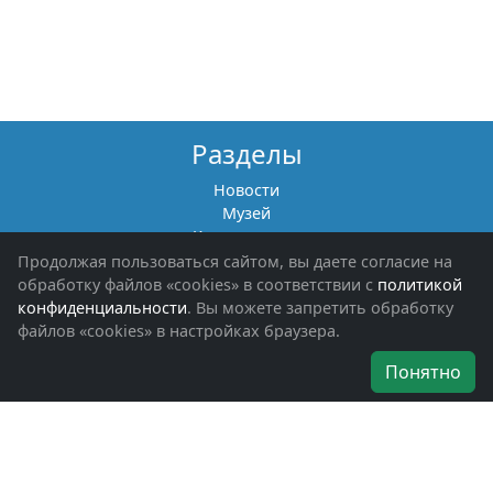
Разделы
Новости
Музей
Книги памяти
Фотоальбомы
Продолжая пользоваться сайтом, вы даете согласие на
Обращения граждан
обработку файлов «cookies» в соответствии с
политикой
Помощь участникам СВО и их семьям
конфиденциальности
. Вы можете запретить обработку
файлов «cookies» в настройках браузера.
Об организации
Понятно
Руководители
Наши награды
Устав
Программа
Вступить