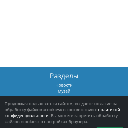
Разделы
Новости
Музей
Книги памяти
Фотоальбомы
Продолжая пользоваться сайтом, вы даете согласие на
Обращения граждан
обработку файлов «cookies» в соответствии с
политикой
Помощь участникам СВО и их семьям
конфиденциальности
. Вы можете запретить обработку
файлов «cookies» в настройках браузера.
Об организации