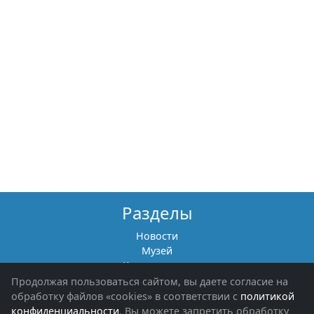
Разделы
Новости
Музей
Книги памяти
Фотоальбомы
Продолжая пользоваться сайтом, вы даете согласие на
Обращения граждан
обработку файлов «cookies» в соответствии с
политикой
Помощь участникам СВО и их семьям
конфиденциальности
. Вы можете запретить обработку