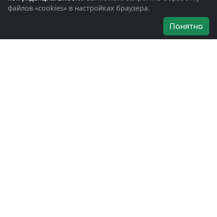
файлов «cookies» в настройках браузера.
Об организации
Понятно
Руководители
Наши награды
Устав
Программа
Вступить
Свяжитесь с нами
Богородское окружное отделение
ВООВ «БОЕВОЕ БРАТСТВО»
г. Ногинск, ул. Рабочая, д. 57
+7-(496)-511-46-43
+7-(977)-691-43-48
+7-(496)-511-35-94
bbnoginsk@mail.ru
Политика конфиденциальности
Войти в систему