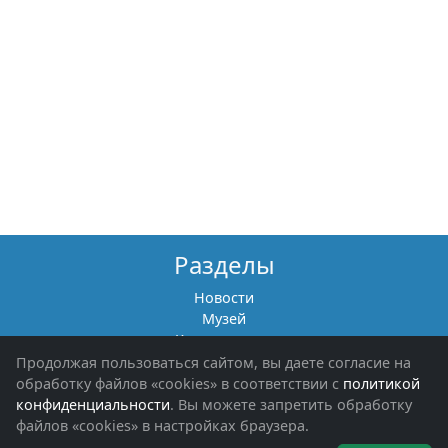
Разделы
Новости
Музей
Книги памяти
Фотоальбомы
Продолжая пользоваться сайтом, вы даете согласие на
Обращения граждан
обработку файлов «cookies» в соответствии с
политикой
Помощь участникам СВО и их семьям
конфиденциальности
. Вы можете запретить обработку
файлов «cookies» в настройках браузера.
Об организации