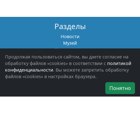
Разделы
Новости
Музей
Книги памяти
Фотоальбомы
Продолжая пользоваться сайтом, вы даете согласие на
Обращения граждан
обработку файлов «cookies» в соответствии с
политикой
Помощь участникам СВО и их семьям
конфиденциальности
. Вы можете запретить обработку
файлов «cookies» в настройках браузера.
Об организации
Понятно
Руководители
Наши награды
Устав
Программа
Вступить
Свяжитесь с нами
Богородское окружное отделение